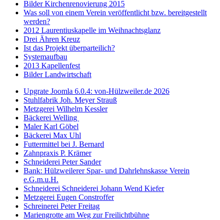
Bilder Kirchenrenovierung 2015
Was soll von einem Verein veröffentlicht bzw. bereitgestellt
werden?
2012 Laurentiuskapelle im Weihnachtsglanz
Drei Ähren Kreuz
Ist das Projekt überparteilich?
Systemaufbau
2013 Kapellenfest
Bilder Landwirtschaft
Upgrate Joomla 6.0.4: von-Hülzweiler.de 2026
Stuhlfabrik Joh. Meyer Strauß
Metzgerei Wilhelm Kessler
Bäckerei Welling
Maler Karl Göbel
Bäckerei Max Uhl
Futtermittel bei J. Bernard
Zahnpraxis P. Krämer
Schneiderei Peter Sander
Bank: Hülzweilerer Spar- und Dahrlehnskasse Verein
e.G.m.u.H.
Schneiderei Schneiderei Johann Wend Kiefer
Metzgerei Eugen Constroffer
Schreinerei Peter Freitag
Mariengrotte am Weg zur Freilichtbühne